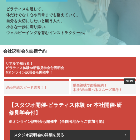
ピラティスを通して、
体だけでなく心や日常までも整えていく。
自分を大切にしたいと願う人の、
小さな一歩に寄り添い、
ウェルビーイングを育むインストラクターへ。
会社説明会&面接予約
リアルで知れる！
ピラティス体験or研修見学会付説明会
&オンライン説明会も開催中！
動画視聴で面接確約！
Web完結スピード選考！！
本社/Web選べるスムーズ選考！
【スタジオ開催-ピラティス体験 or 本社開催-研
修見学会付】
※オンライン説明会も開催中（全国各地からご参加可能）
スタジオ説明会の詳細を見る