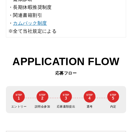
・長期休暇推奨制度
・関連書籍割引
・
カムバック制度
※全て当社規定による
APPLICATION FLOW
応募フロー
STEP
STEP
STEP
STEP
STEP
1
2
3
4
5
エントリー
説明会参加
応募書類提出
選考
内定