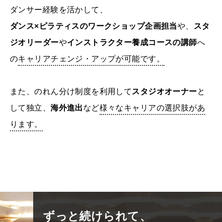
ダンサー経験を活かして、
ダンス×ピラティスのワークショップ企画担当
や、
スタ
ジオリーダー
や
インストラクター養成コースの講師
へ
の
キャリアチェンジ・アップが可能です。
また、のれん分け制度を利用して
スタジオオーナー
と
して独立、
海外進出
など
様々なキャリアの選択肢があ
ります。
ずっと続けられて、