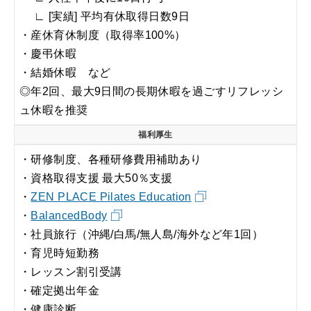
∟ [実績] 平均有休取得日数9日
・産休育休制度（取得率100%）
・慶弔休暇
・結婚休暇 など
◎年2回、最大9日間の長期休暇を過ごすリフレッシ
ュ休暇を推奨
福利厚生
・研修制度、各種研修費用補助あり
・資格取得支援 最大50％支援
・
ZEN PLACE Pilates Education
・
BalancedBody
・社員旅行（沖縄/白馬/無人島/海外など年1回）
・育児時短勤務
・レッスン割引受講
・確定拠出年金
・健康診断