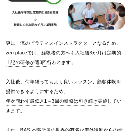
更に一流のピラティスインストラクターとなるため、
zen placeでは、経験者の方へも
入社後3か月は定期的
上記の研修が週3回
行われます。
入社後、何年経ってもより良いレッスン、顧客体験を
提供できるようにするため、
年次問わず最低月1～3回の研修は引き続き実施
してい
きます。
また、BASI本部所属の世界的有名な海外講師からの研