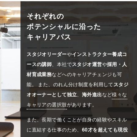
それぞれの
ポテンシャルに沿った
キャリアパス
スタジオリーダー
や
インストラクター養成コ
ースの講師
、本社で
スタジオ運営
や
採用・人
材育成業務
などへのキャリアチェンジも可
能。 また、のれん分け制度を利用して
スタジ
オオーナーとして独立
、
海外進出
など
様々な
キャリアの選択肢
があります。
また、長期で働くことが自身の経験やスキル
に直結する仕事のため、
60才を超えても現役