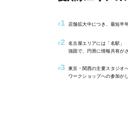
1
#
店舗拡大中につき、最短半
2
#
名古屋エリアには「名駅」 「
強固で、円滑に情報共有が
3
#
東京・関西の主要スタジオ
ワークショップへの参加が