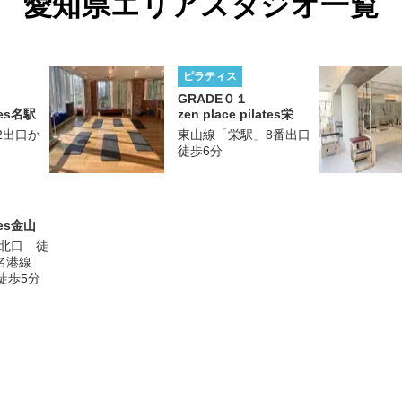
愛知県エリアスタジオ一覧
ピラティス
GRADE
０１
es
名駅
zen place pilates
栄
2出口か
東山線「栄駅」8番出口
徒歩6分
es
金山
駅北口 徒
、名港線
徒歩5分