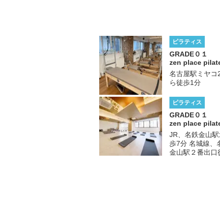
ピラティス
GRADE
０１
zen place pilat
名古屋駅ミヤコ
ら徒歩1分
ピラティス
GRADE
０１
zen place pilat
JR、名鉄金山
歩7分 名城線
金山駅２番出口