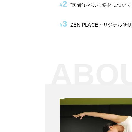
2
#
”医者”レベルで身体につい
3
#
ZEN PLACEオリジナ
ABO