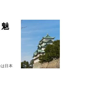
く魅
eは日本