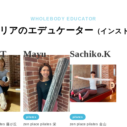
WHOLEBODY EDUCATOR
リアのエデュケーター
（
インス
.T
Mayu
Sachiko.K
pilates
pilates
tes
藤が丘
zen place pilates
栄
zen place pilates
金山