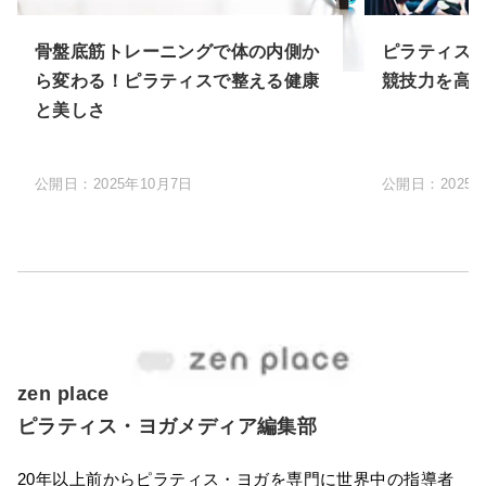
骨盤底筋トレーニングで体の内側か
ピラティス
ら変わる！ピラティスで整える健康
競技力を高
と美しさ
公開日：
2025年10月7日
公開日：
2025
zen place
ピラティス・ヨガメディア編集部
20年以上前からピラティス・ヨガを専門に世界中の指導者