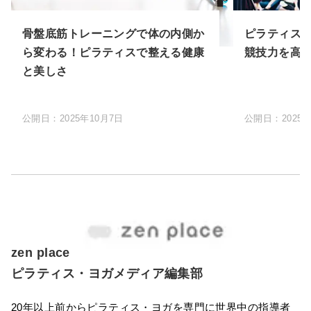
骨盤底筋トレーニングで体の内側か
ピラティス
ら変わる！ピラティスで整える健康
競技力を高
と美しさ
公開日：
2025年10月7日
公開日：
2025
zen place
ピラティス・ヨガメディア編集部
20年以上前からピラティス・ヨガを専門に世界中の指導者