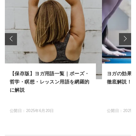
【保存版】ヨガ用語一覧｜ポーズ・
ヨガの効果
哲学・瞑想・レッスン用語を網羅的
徹底解説！
に解説
公開日：
2025年6月20日
公開日：
2025