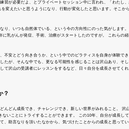
も練習が必要だよ、とプライベートセッション中に言われ、「わたし、
れを変えたいと思うようになり、行動が変化したと思います。そこか
くなり、いつも自然体でいる、という今の方向性にのった気がします。
16年に乳がんが発症、手術、治療がスタートしたのですが。 これらの経験
、不安とどう向き合うか、という中でのピラティスを自身が体験でき
ましたが、そんな中でも、更なる可能性を感じることは沢山あり、そし
通して沢山の受講者にレッスンをするなど、日々自分を成長させてくれ
すか？
どんどん成長でき、チャレンジでき、新しい世界がみれること。 沢
きないことにトライすることができます。 この10年、自分が成長し
して、助言なりを頂いたなかから、気づけたことからの成長と思ってい