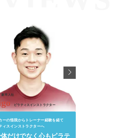
2021年
中途入社
Amy
ピラティスインス
20年間のバレエ経験を活か
年
新卒入社
ピラティスインストラクタ
igo
ピラティスインストラクター
ピラティスを
豊かな世界を
カーの怪我からトレーナー経験を経て
ティスインストラクターへ
身体だけでなく心もピラテ