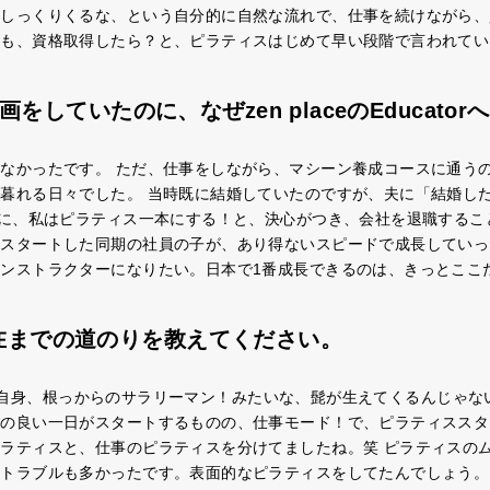
しっくりくるな、という自分的に自然な流れで、仕事を続けながら、
にも、資格取得したら？と、ピラティスはじめて早い段階で言われてい
していたのに、なぜzen placeのEducato
なかったです。 ただ、仕事をしながら、マシーン養成コースに通う
暮れる日々でした。 当時既に結婚していたのですが、夫に「結婚し
に、私はピラティス一本にする！と、決心がつき、会社を退職することにし
スタートした同期の社員の子が、あり得ないスピードで成長していっ
ンストラクターになりたい。日本で1番成長できるのは、きっとここ
ら現在までの道のりを教えてください。
前は、私自身、根っからのサラリーマン！みたいな、髭が生えてくるんじ
ちの良い一日がスタートするものの、仕事モード！で、ピラティススタ
ラティスと、仕事のピラティスを分けてましたね。笑 ピラティスの
トラブルも多かったです。表面的なピラティスをしてたんでしょう。