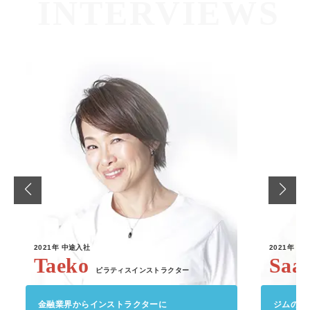
2021年
中途入社
2021年
中
Taeko
Saa
ピラティスインストラクター
金融業界からインストラクターに
ジムのイ