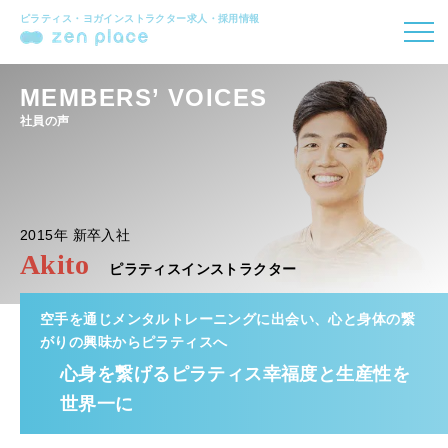
ピラティス・ヨガインストラクター求人・採用情報
MEMBERS’ VOICES
社員の声
2015年
新卒入社
Akito
ピラティスインストラクター
空手を通じメンタルトレーニングに出会い、心と身体の繋
がりの興味からピラティスへ
心身を繋げるピラティス幸福度と生産性を
世界一に